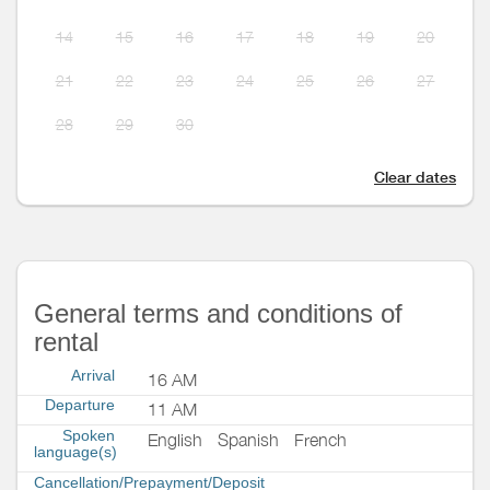
14
15
16
17
18
19
20
21
22
23
24
25
26
27
28
29
30
Clear dates
General terms and conditions of
rental
Arrival
16 AM
Departure
11 AM
Spoken
English
Spanish
French
language(s)
Cancellation/Prepayment/Deposit