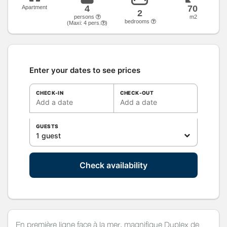
4
70
Apartment
2
persons
m2
bedrooms
(Maxi:
4
pers.
)
Enter your dates to see prices
CHECK-IN
CHECK-OUT
Add a date
Add a date
GUESTS
1 guest
Check availability
En première ligne face à la mer, magnifique Duplex de